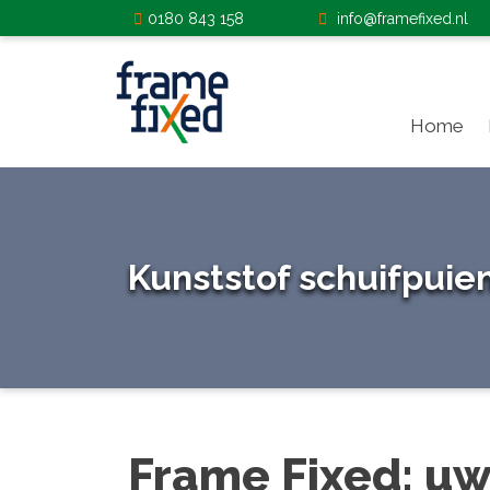
0180 843 158
info@framefixed.nl
Home
Home
Kozijnen
Gevelbekleding
Kunststof schuifpuie
Deuren
Dakramen
Zonwering
Frame Fixed: uw
Projecten