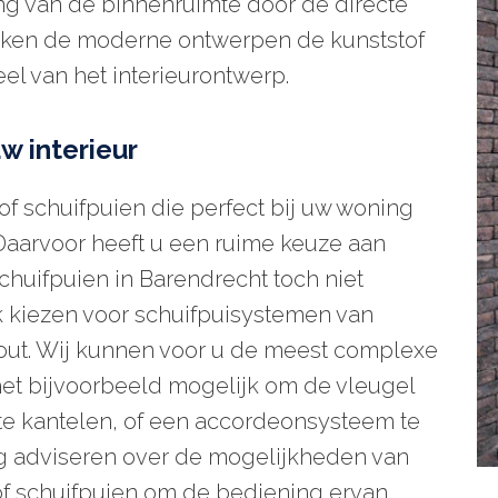
ng van de binnenruimte door de directe
maken de moderne ontwerpen de kunststof
el van het interieurontwerp.
w interieur
of schuifpuien die perfect bij uw woning
. Daarvoor heeft u een ruime keuze aan
schuifpuien in Barendrecht toch niet
k kiezen voor schuifpuisystemen van
hout. Wij kunnen voor u de meest complexe
het bijvoorbeeld mogelijk om de vleugel
 te kantelen, of een accordeonsysteem te
ig adviseren over de mogelijkheden van
of schuifpuien om de bediening ervan