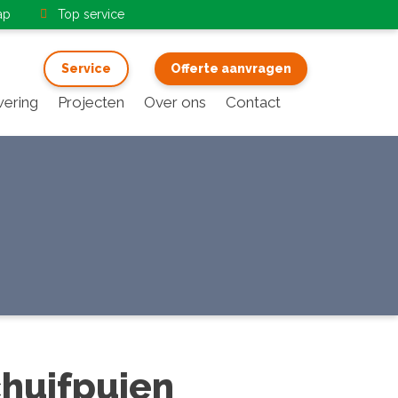
ap
Top service
Service
Offerte aanvragen
ering
Projecten
Over ons
Contact
chuifpuien