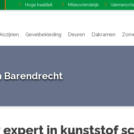
Hoge kwaliteit
Milieuvriendelijk
Vakmansch
Kozijnen
Gevelbekleding
Deuren
Dakramen
Zonw
n Barendrecht
 expert in kunststof s