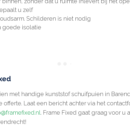
ar binnen, zonder dat u ruimte inlevert bij het o
paalt u zelf
houdsarm. Schilderen is niet nodig
 goede isolatie
ixed
aien met handige kunststof schuifpuien in Bare
 offerte. Laat een bericht achter via het contactf
o@framefixed.nl
. Frame Fixed gaat graag voor u 
rendrecht!