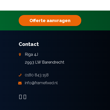
Offerte aanvragen
Contact
Riga 4J
2993 LW Barendrecht
0180 843 158
info@framefixed.nl