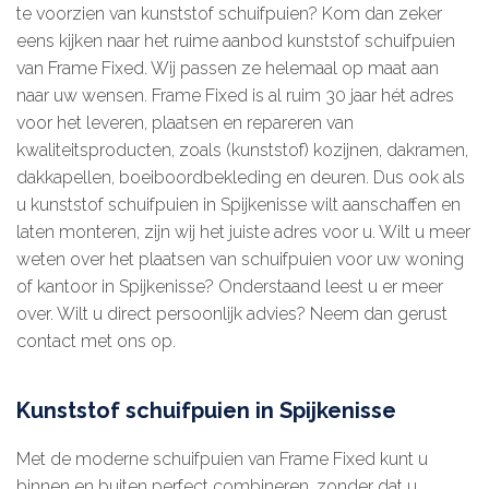
te voorzien van kunststof schuifpuien? Kom dan zeker
Zonwering
eens kijken naar het ruime aanbod kunststof schuifpuien
van Frame Fixed. Wij passen ze helemaal op maat aan
Projecten
naar uw wensen. Frame Fixed is al ruim 30 jaar hét adres
voor het leveren, plaatsen en repareren van
kwaliteitsproducten, zoals (kunststof) kozijnen, dakramen,
Over ons
dakkapellen, boeiboordbekleding en deuren. Dus ook als
u kunststof schuifpuien in Spijkenisse wilt aanschaffen en
Contact
laten monteren, zijn wij het juiste adres voor u. Wilt u meer
weten over het plaatsen van schuifpuien voor uw woning
of kantoor in Spijkenisse? Onderstaand leest u er meer
over. Wilt u direct persoonlijk advies? Neem dan gerust
contact met ons op.
Kunststof schuifpuien in Spijkenisse
Met de moderne schuifpuien van Frame Fixed kunt u
binnen en buiten perfect combineren, zonder dat u