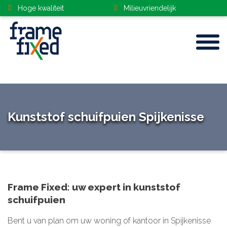
Vakmanschap
Top service
Home
Kunststof schuifpuien Spijkenisse
Kozijnen
Gevelbekleding
Frame Fixed: uw expert in kunststof
Deuren
schuifpuien
Dakramen
Bent u van plan om uw woning of kantoor in Spijkenisse