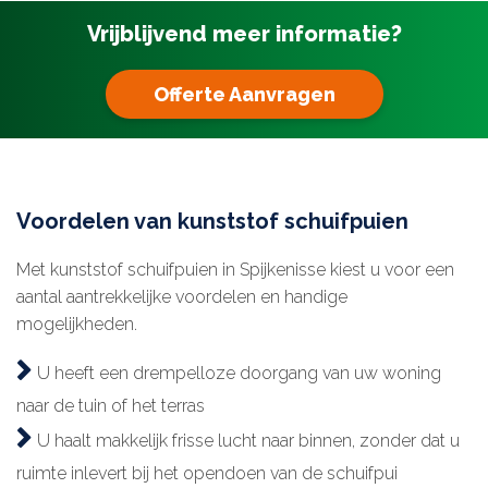
Vrijblijvend meer informatie?
Offerte Aanvragen
Voordelen van kunststof schuifpuien
Met kunststof schuifpuien in Spijkenisse kiest u voor een
aantal aantrekkelijke voordelen en handige
mogelijkheden.
U heeft een drempelloze doorgang van uw woning
naar de tuin of het terras
U haalt makkelijk frisse lucht naar binnen, zonder dat u
ruimte inlevert bij het opendoen van de schuifpui