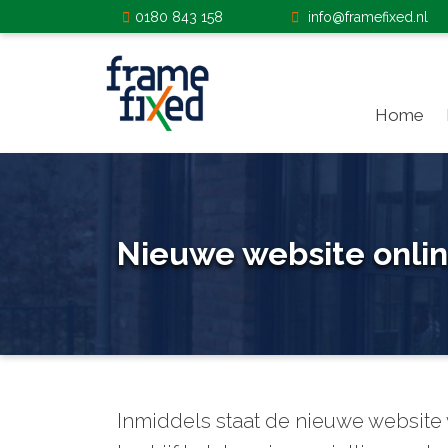
0180 843 158
info@framefixed.nl
Home
Home
Kozijnen
Gevelbekleding
Nieuwe website onli
Deuren
Dakramen
Zonwering
Inmiddels staat de nieuwe website
Projecten