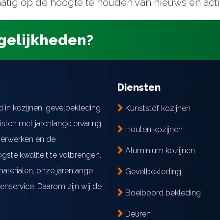
elmatig op de hoogte te houden van nieuws en acti
gelijkheden?
Diensten
d in kozijnen, gevelbekleding
Kunststof kozijnen
isten met jarenlange ervaring
Houten kozijnen
mmerwerken en de
Aluminium kozijnen
gste kwaliteit te volbrengen.
aterialen, onze jarenlange
Gevelbekleding
enservice. Daarom zijn wij de
Boeiboord bekleding
Deuren