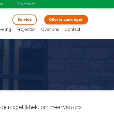
ap
Top service
Service
Offerte aanvragen
ering
Projecten
Over ons
Contact
s de mogelijkheid om meer van ons