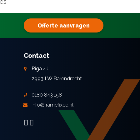
es.
Offerte aanvragen
Contact
Riga 4J
2993 LW Barendrecht
0180 843 158
info@framefixed.nl