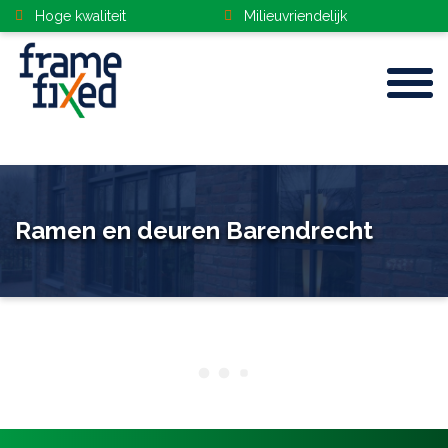
Hoge kwaliteit
Milieuvriendelijk
Home
Ramen en deuren Barendrecht
Kozijnen
Gevelbekleding
Deuren
Dakramen