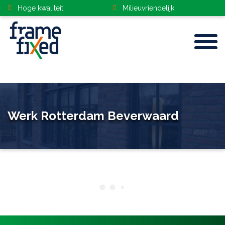
Hoge kwaliteit
Milieuvriendelijk
Home
Werk Rotterdam Beverwaard
Kozijnen
Gevelbekleding
Deuren
Dakramen