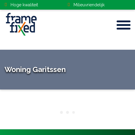
Hoge kwaliteit
Milieuvriendelijk
Home
Woning Garitssen
Kozijnen
Gevelbekleding
Deuren
Dakramen