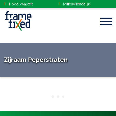
Hoge kwaliteit
Milieuvriendelijk
Home
Zijraam Peperstraten
Kozijnen
Gevelbekleding
Deuren
Dakramen